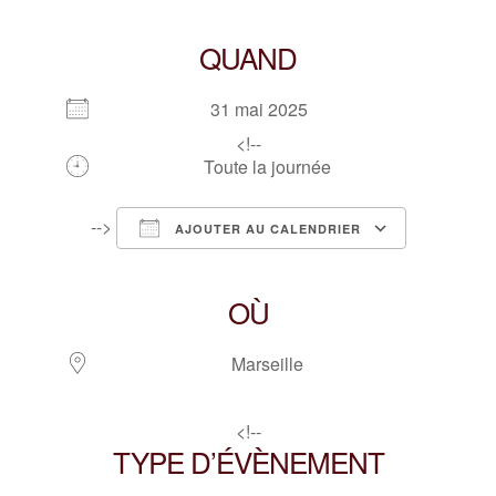
QUAND
31 mai 2025
<!--
Toute la journée
-->
AJOUTER AU CALENDRIER
Télécharger ICS
Calendrier Google
iCalendar
Office 365
Outlook Live
OÙ
Marseille
<!--
TYPE D’ÉVÈNEMENT