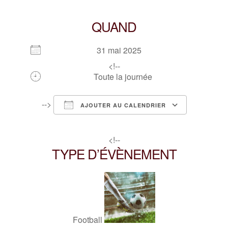
QUAND
31 mai 2025
<!--
Toute la journée
-->
AJOUTER AU CALENDRIER
Télécharger ICS
Calendrier Google
iCalendar
Office 365
Outlook Live
<!--
TYPE D’ÉVÈNEMENT
Football