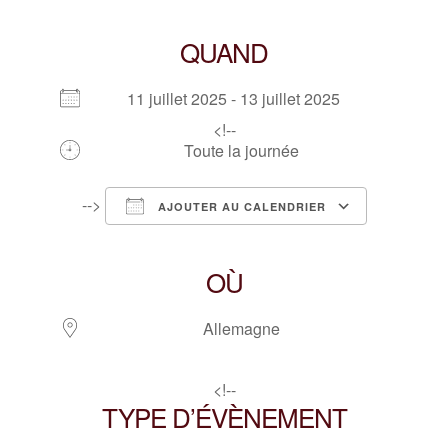
QUAND
11 juillet 2025 - 13 juillet 2025
<!--
Toute la journée
-->
AJOUTER AU CALENDRIER
Télécharger ICS
Calendrier Google
iCalendar
Office 365
Outlook Live
OÙ
Allemagne
<!--
TYPE D’ÉVÈNEMENT