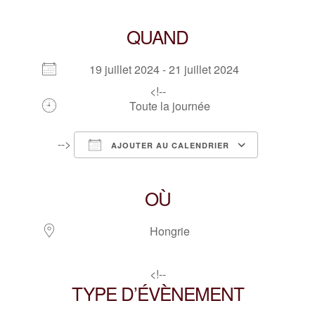
QUAND
19 juillet 2024 - 21 juillet 2024
<!--
Toute la journée
-->
AJOUTER AU CALENDRIER
Télécharger ICS
Calendrier Google
iCalendar
Office 365
Outlook Live
OÙ
Hongrie
<!--
TYPE D’ÉVÈNEMENT