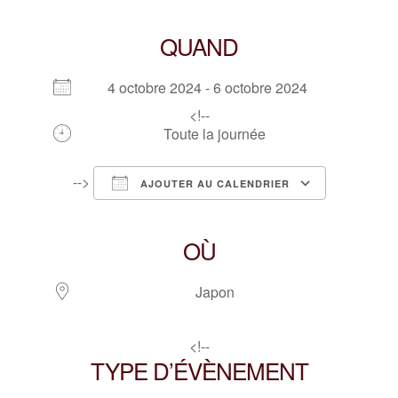
QUAND
4 octobre 2024 - 6 octobre 2024
<!--
Toute la journée
-->
AJOUTER AU CALENDRIER
Télécharger ICS
Calendrier Google
iCalendar
Office 365
Outlook Live
OÙ
Japon
<!--
TYPE D’ÉVÈNEMENT