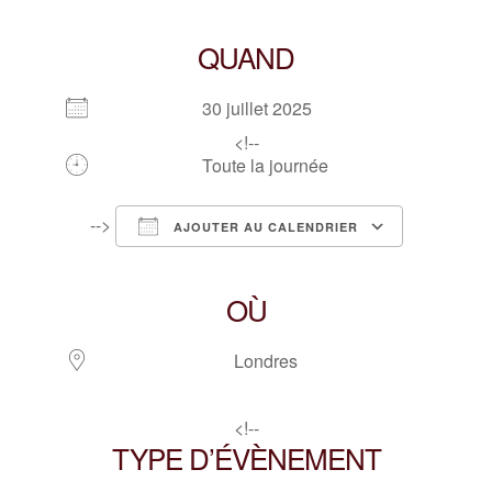
QUAND
30 juillet 2025
<!--
Toute la journée
-->
AJOUTER AU CALENDRIER
Télécharger ICS
Calendrier Google
iCalendar
Office 365
Outlook Live
OÙ
Londres
<!--
TYPE D’ÉVÈNEMENT